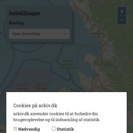
+
Indstillinger
−
Kortlag
Open Street Map
Cookies på arkiv.dk
arkiv.dk anvender cookies til at forbedre din
brugeroplevelse og til indsamling af statistik.
Nødvendig
Statistik