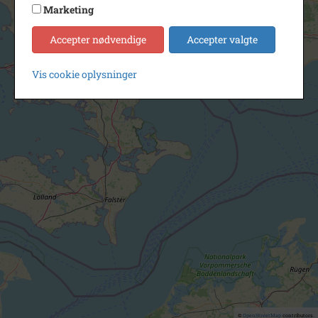
Marketing
Accepter nødvendige
Accepter valgte
Vis cookie oplysninger
©
OpenStreetMap
contributors.