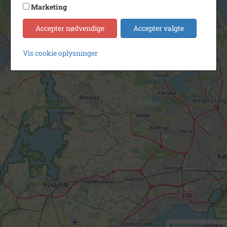
Marketing
Accepter nødvendige
Accepter valgte
Vis cookie oplysninger
©
OpenStreetMap
contributors.