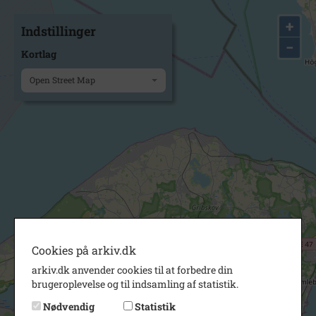
+
Indstillinger
−
Kortlag
Open Street Map
Cookies på arkiv.dk
arkiv.dk anvender cookies til at forbedre din
brugeroplevelse og til indsamling af statistik.
Nødvendig
Statistik