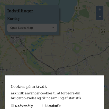
+
Indstillinger
−
Kortlag
Open Street Map
Cookies på arkiv.dk
arkiv.dk anvender cookies til at forbedre din
brugeroplevelse og til indsamling af statistik.
Nødvendig
Statistik