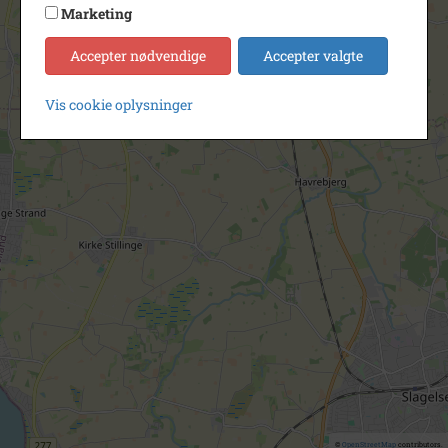
Marketing
Accepter nødvendige
Accepter valgte
Vis cookie oplysninger
©
OpenStreetMap
contributors.