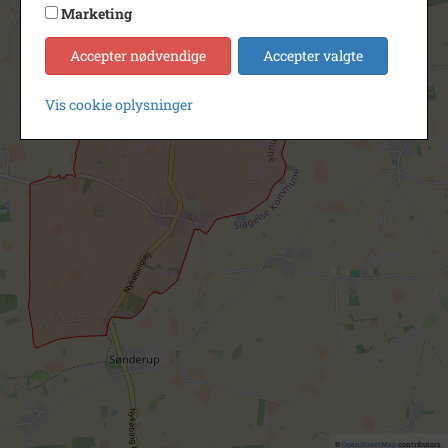
Marketing
Accepter nødvendige
Accepter valgte
Vis cookie oplysninger
©
OpenStreetMap
contributors.