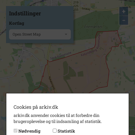
+
Indstillinger
−
Kortlag
Open Street Map
Cookies på arkiv.dk
arkiv.dk anvender cookies til at forbedre din
brugeroplevelse og til indsamling af statistik.
Nødvendig
Statistik