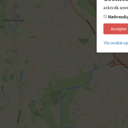
arkiv.dk anve
Nødvendi
Accepter
Vis cookie o