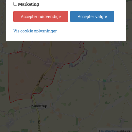
Marketing
Accepter nødvendige
Accepter valgte
Vis cookie oplysninger
©
OpenStreetMap
contributors.