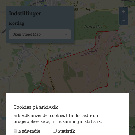
+
Indstillinger
−
Kortlag
Open Street Map
Cookies på arkiv.dk
arkiv.dk anvender cookies til at forbedre din
brugeroplevelse og til indsamling af statistik.
Nødvendig
Statistik