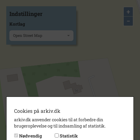
+
Indstillinger
−
Kortlag
Open Street Map
Cookies på arkiv.dk
arkiv.dk anvender cookies til at forbedre din
brugeroplevelse og til indsamling af statistik.
Nødvendig
Statistik