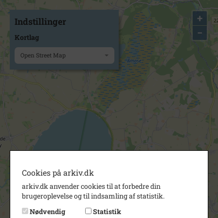
+
Indstillinger
−
Kortlag
Open Street Map
Cookies på arkiv.dk
arkiv.dk anvender cookies til at forbedre din
brugeroplevelse og til indsamling af statistik.
Nødvendig
Statistik