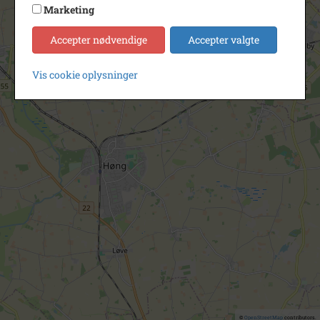
Marketing
Accepter nødvendige
Accepter valgte
Vis cookie oplysninger
©
OpenStreetMap
contributors.