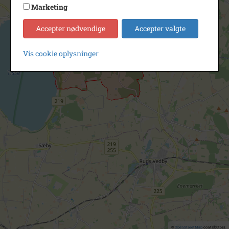
Marketing
Accepter nødvendige
Accepter valgte
Vis cookie oplysninger
©
OpenStreetMap
contributors.