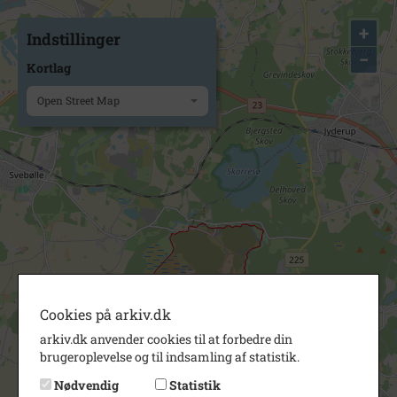
+
Indstillinger
−
Kortlag
Open Street Map
Cookies på arkiv.dk
arkiv.dk anvender cookies til at forbedre din
brugeroplevelse og til indsamling af statistik.
Nødvendig
Statistik