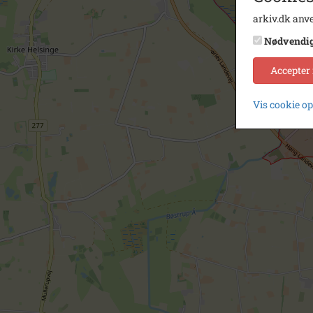
arkiv.dk anve
Nødvendi
Accepter
Vis cookie o