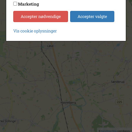
Marketing
Accepter nødvendige
Accepter valgte
Vis cookie oplysninger
©
OpenStreetMap
contributors.