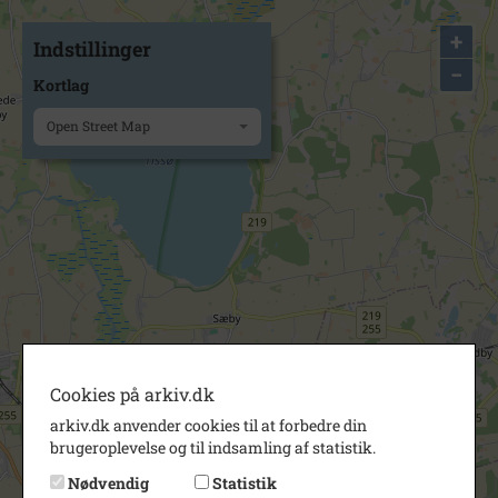
+
Indstillinger
−
Kortlag
Open Street Map
Cookies på arkiv.dk
arkiv.dk anvender cookies til at forbedre din
brugeroplevelse og til indsamling af statistik.
Nødvendig
Statistik