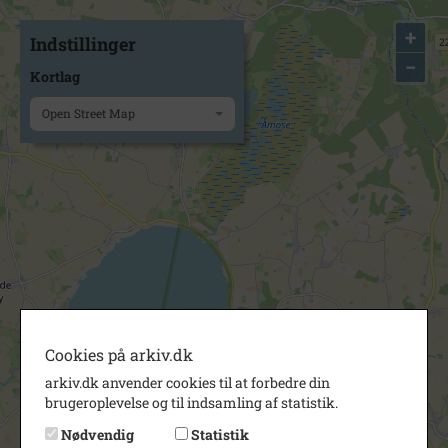
+
Indstillinger
−
Kortlag
Open Street Map
Cookies på arkiv.dk
arkiv.dk anvender cookies til at forbedre din
brugeroplevelse og til indsamling af statistik.
Nødvendig
Statistik