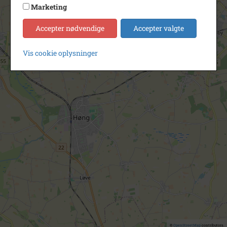
Marketing
Accepter nødvendige
Accepter valgte
Vis cookie oplysninger
©
OpenStreetMap
contributors.