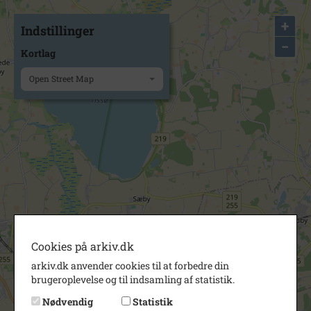
+
Indstillinger
−
Kortlag
Open Street Map
Cookies på arkiv.dk
arkiv.dk anvender cookies til at forbedre din
brugeroplevelse og til indsamling af statistik.
Nødvendig
Statistik