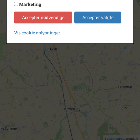
Marketing
Accepter nødvendige
Accepter valgte
Vis cookie oplysninger
©
OpenStreetMap
contributors.