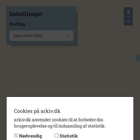
+
Indstillinger
−
Kortlag
Open Street Map
Cookies på arkiv.dk
arkiv.dk anvender cookies til at forbedre din
brugeroplevelse og til indsamling af statistik.
Nødvendig
Statistik