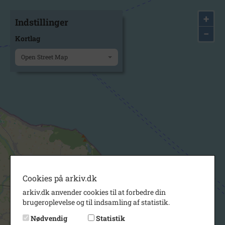
+
Indstillinger
−
Kortlag
Open Street Map
Cookies på arkiv.dk
arkiv.dk anvender cookies til at forbedre din
brugeroplevelse og til indsamling af statistik.
Nødvendig
Statistik