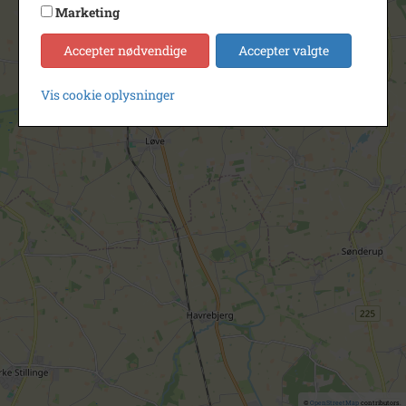
Marketing
Accepter nødvendige
Accepter valgte
Vis cookie oplysninger
©
OpenStreetMap
contributors.