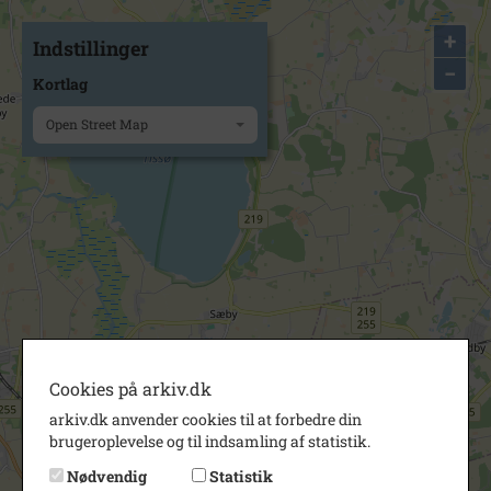
+
Indstillinger
−
Kortlag
Open Street Map
Cookies på arkiv.dk
arkiv.dk anvender cookies til at forbedre din
brugeroplevelse og til indsamling af statistik.
Nødvendig
Statistik