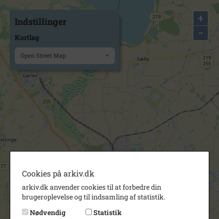
+
Indstillinger
−
Kortlag
Open Street Map
Cookies på arkiv.dk
arkiv.dk anvender cookies til at forbedre din
brugeroplevelse og til indsamling af statistik.
Nødvendig
Statistik