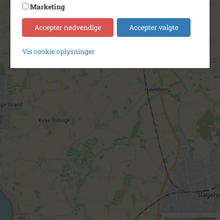
Marketing
Accepter nødvendige
Accepter valgte
Vis cookie oplysninger
©
OpenStreetMap
contributors.