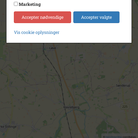
Marketing
Accepter nødvendige
Accepter valgte
Vis cookie oplysninger
©
OpenStreetMap
contributors.