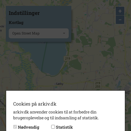
+
Indstillinger
−
Kortlag
Open Street Map
Cookies på arkiv.dk
arkiv.dk anvender cookies til at forbedre din
brugeroplevelse og til indsamling af statistik.
Nødvendig
Statistik