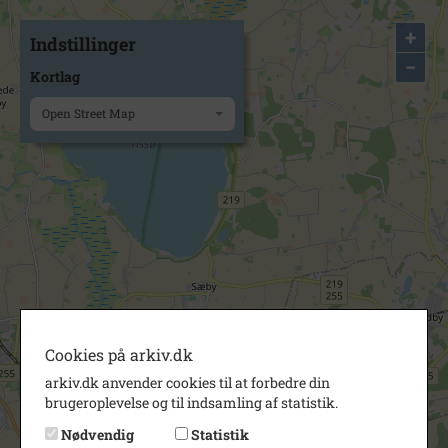
+
Indstillinger
−
Kortlag
Open Street Map
Cookies på arkiv.dk
arkiv.dk anvender cookies til at forbedre din
brugeroplevelse og til indsamling af statistik.
Nødvendig
Statistik