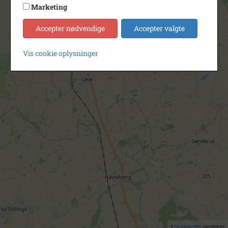
Marketing
Accepter nødvendige
Accepter valgte
Vis cookie oplysninger
©
OpenStreetMap
contributors.