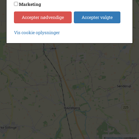
Marketing
Accepter nødvendige
Accepter valgte
Vis cookie oplysninger
©
OpenStreetMap
contributors.