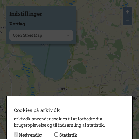
+
Indstillinger
−
Kortlag
Open Street Map
Cookies på arkiv.dk
arkiv.dk anvender cookies til at forbedre din
brugeroplevelse og til indsamling af statistik.
Nødvendig
Statistik