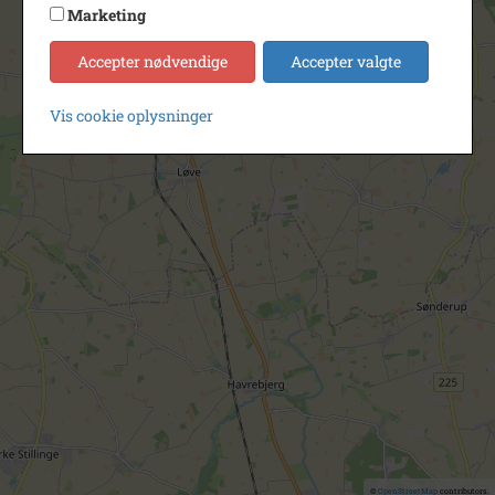
Marketing
Accepter nødvendige
Accepter valgte
Vis cookie oplysninger
©
OpenStreetMap
contributors.