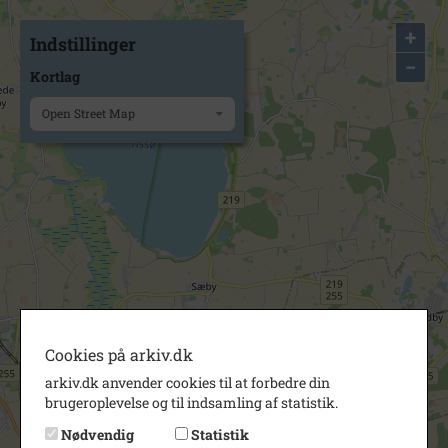
+
Indstillinger
−
Kortlag
Open Street Map
Cookies på arkiv.dk
arkiv.dk anvender cookies til at forbedre din
brugeroplevelse og til indsamling af statistik.
Nødvendig
Statistik