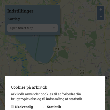
+
Indstillinger
−
Kortlag
Open Street Map
Cookies på arkiv.dk
arkiv.dk anvender cookies til at forbedre din
brugeroplevelse og til indsamling af statistik.
Nødvendig
Statistik