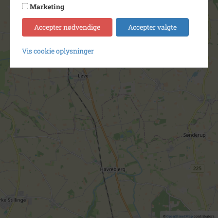
Marketing
Accepter nødvendige
Accepter valgte
Vis cookie oplysninger
©
OpenStreetMap
contributors.