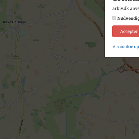
arkiv.dk anve
Nødvendi
Accepter
Vis cookie o