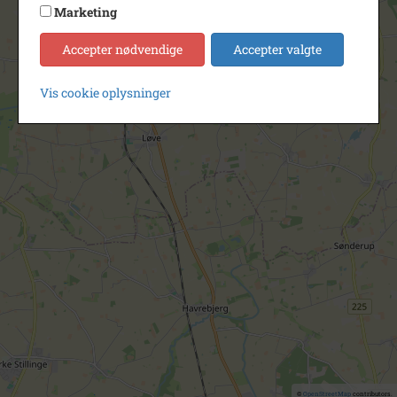
Marketing
Accepter nødvendige
Accepter valgte
Vis cookie oplysninger
©
OpenStreetMap
contributors.