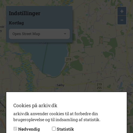
+
Indstillinger
−
Kortlag
Open Street Map
Cookies på arkiv.dk
arkiv.dk anvender cookies til at forbedre din
brugeroplevelse og til indsamling af statistik.
Nødvendig
Statistik