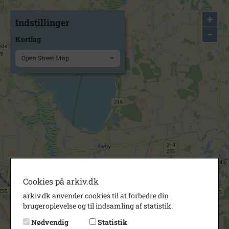
+
Indstillinger
−
Kortlag
Open Street Map
Cookies på arkiv.dk
arkiv.dk anvender cookies til at forbedre din
brugeroplevelse og til indsamling af statistik.
Nødvendig
Statistik