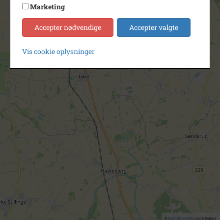
Marketing
Accepter nødvendige
Accepter valgte
Vis cookie oplysninger
©
OpenStreetMap
contributors.