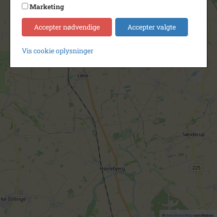
Marketing
Accepter nødvendige
Accepter valgte
Vis cookie oplysninger
©
OpenStreetMap
contributors.