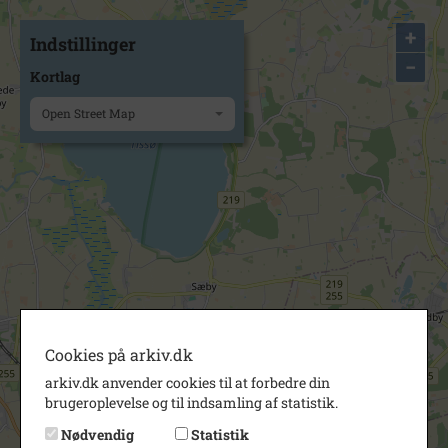
+
Indstillinger
−
Kortlag
Open Street Map
Cookies på arkiv.dk
arkiv.dk anvender cookies til at forbedre din
brugeroplevelse og til indsamling af statistik.
Nødvendig
Statistik