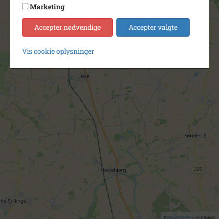
Marketing
Accepter nødvendige
Accepter valgte
Vis cookie oplysninger
©
OpenStreetMap
contributors.