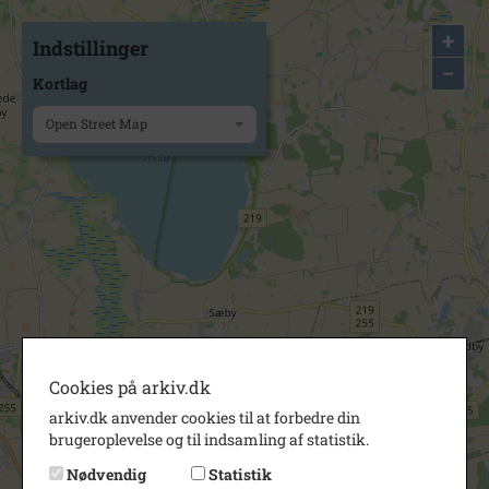
+
Indstillinger
−
Kortlag
Open Street Map
Cookies på arkiv.dk
arkiv.dk anvender cookies til at forbedre din
brugeroplevelse og til indsamling af statistik.
Nødvendig
Statistik