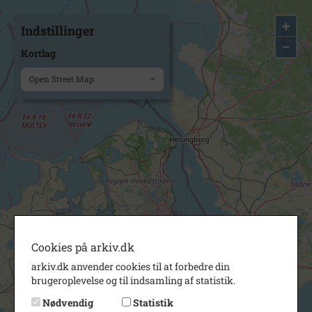
+
Indstillinger
−
Kortlag
Open Street Map
Cookies på arkiv.dk
arkiv.dk anvender cookies til at forbedre din
brugeroplevelse og til indsamling af statistik.
Nødvendig
Statistik