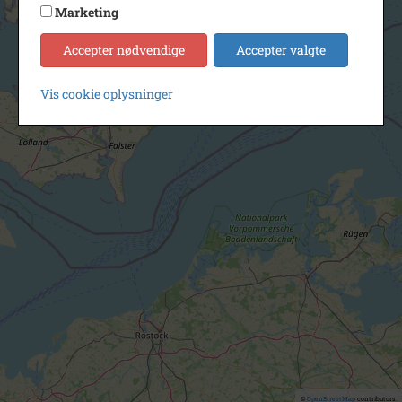
Marketing
Accepter nødvendige
Accepter valgte
Vis cookie oplysninger
©
OpenStreetMap
contributors.