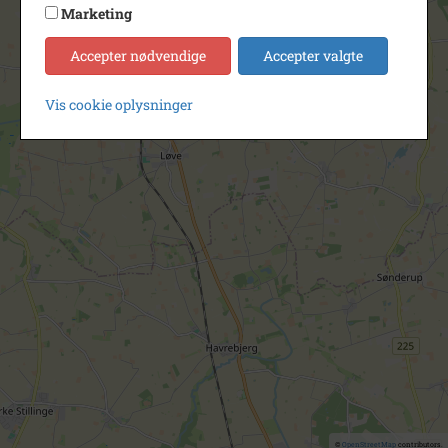
Marketing
Accepter nødvendige
Accepter valgte
Vis cookie oplysninger
©
OpenStreetMap
contributors.