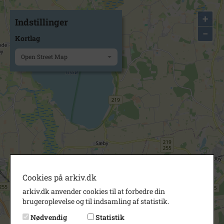
+
Indstillinger
−
Kortlag
Open Street Map
Cookies på arkiv.dk
arkiv.dk anvender cookies til at forbedre din
brugeroplevelse og til indsamling af statistik.
Nødvendig
Statistik