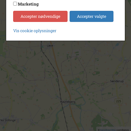
Marketing
Accepter nødvendige
Accepter valgte
Vis cookie oplysninger
©
OpenStreetMap
contributors.