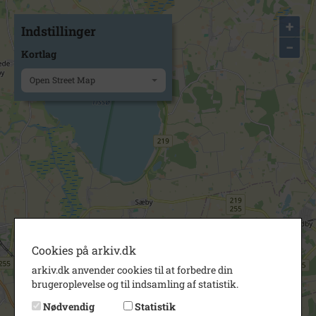
+
Indstillinger
−
Kortlag
Open Street Map
Cookies på arkiv.dk
arkiv.dk anvender cookies til at forbedre din
brugeroplevelse og til indsamling af statistik.
Nødvendig
Statistik