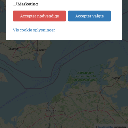
Marketing
Accepter nødvendige
Accepter valgte
Vis cookie oplysninger
©
OpenStreetMap
contributors.