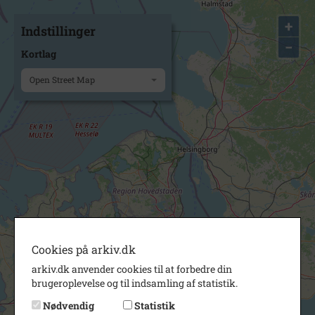
+
Indstillinger
−
Kortlag
Open Street Map
Cookies på arkiv.dk
arkiv.dk anvender cookies til at forbedre din
brugeroplevelse og til indsamling af statistik.
Nødvendig
Statistik