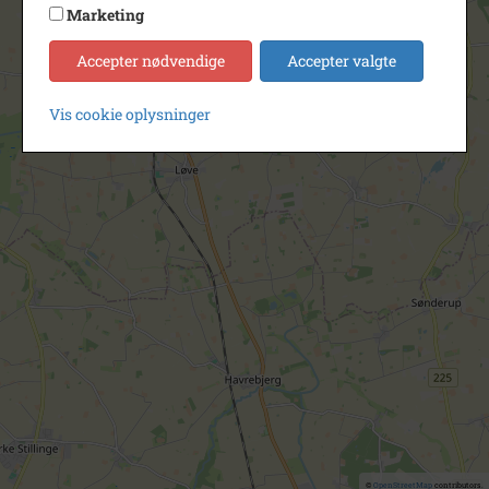
Marketing
Accepter nødvendige
Accepter valgte
Vis cookie oplysninger
©
OpenStreetMap
contributors.