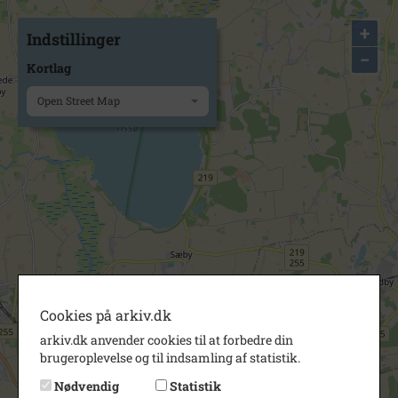
+
Indstillinger
−
Kortlag
Open Street Map
Cookies på arkiv.dk
arkiv.dk anvender cookies til at forbedre din
brugeroplevelse og til indsamling af statistik.
Nødvendig
Statistik