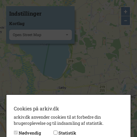
+
Indstillinger
−
Kortlag
Open Street Map
Cookies på arkiv.dk
arkiv.dk anvender cookies til at forbedre din
brugeroplevelse og til indsamling af statistik.
Nødvendig
Statistik