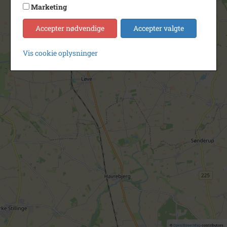
Marketing
Accepter nødvendige
Accepter valgte
Vis cookie oplysninger
©
OpenStreetMap
contributors.