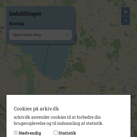
+
Indstillinger
−
Kortlag
Open Street Map
Cookies på arkiv.dk
arkiv.dk anvender cookies til at forbedre din
brugeroplevelse og til indsamling af statistik.
Nødvendig
Statistik