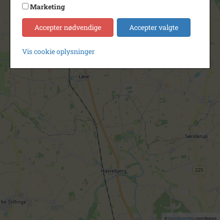
Marketing
Accepter nødvendige
Accepter valgte
Vis cookie oplysninger
©
OpenStreetMap
contributors.