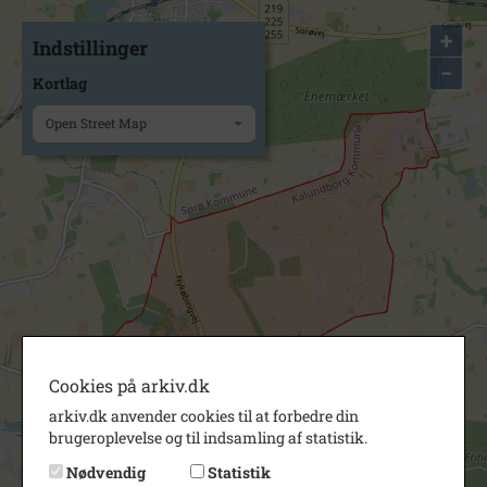
+
Indstillinger
−
Kortlag
Open Street Map
Cookies på arkiv.dk
arkiv.dk anvender cookies til at forbedre din
brugeroplevelse og til indsamling af statistik.
Nødvendig
Statistik