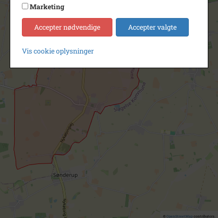
Marketing
Accepter nødvendige
Accepter valgte
Vis cookie oplysninger
©
OpenStreetMap
contributors.