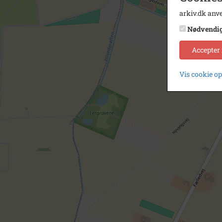
arkiv.dk anve
Nødvendi
Accepter
Vis cookie o