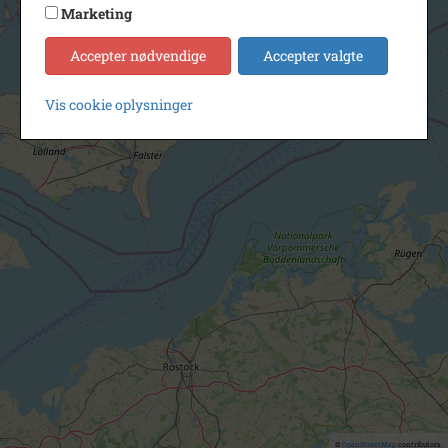
Marketing
Accepter nødvendige
Accepter valgte
Vis cookie oplysninger
©
OpenStreetMap
contributors.