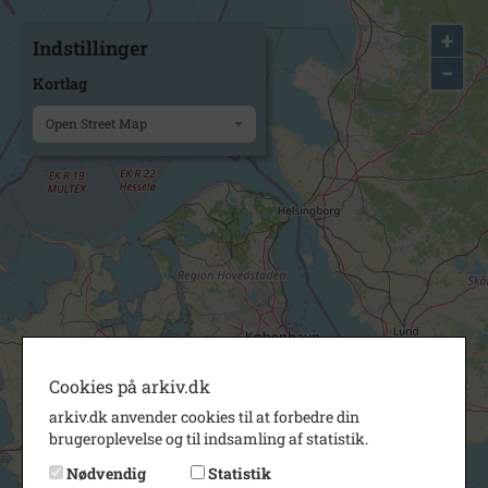
+
Indstillinger
−
Kortlag
Open Street Map
Cookies på arkiv.dk
arkiv.dk anvender cookies til at forbedre din
brugeroplevelse og til indsamling af statistik.
Nødvendig
Statistik