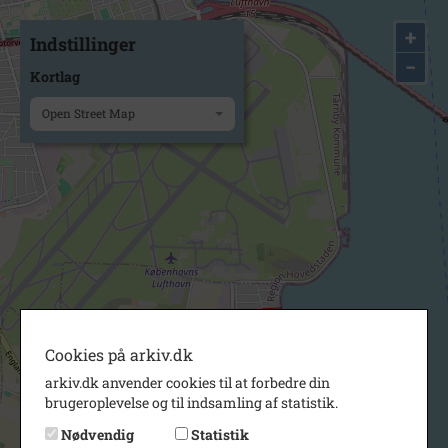
+
Indstillinger
−
Kortlag
Open Street Map
Cookies på arkiv.dk
arkiv.dk anvender cookies til at forbedre din
brugeroplevelse og til indsamling af statistik.
Nødvendig
Statistik