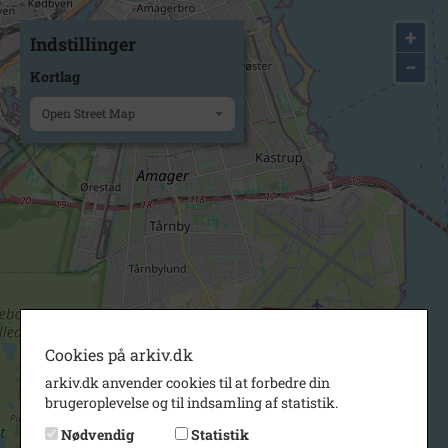
+
Indstillinger
−
Kortlag
Open Street Map
Cookies på arkiv.dk
arkiv.dk anvender cookies til at forbedre din
brugeroplevelse og til indsamling af statistik.
Nødvendig
Statistik