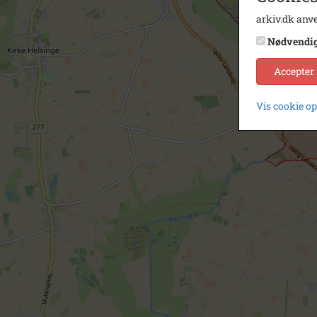
arkiv.dk anve
Nødvendi
Accepter
Vis cookie o