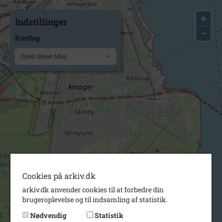
+
Indstillinger
−
Kortlag
Open Street Map
Cookies på arkiv.dk
arkiv.dk anvender cookies til at forbedre din
brugeroplevelse og til indsamling af statistik.
Nødvendig
Statistik