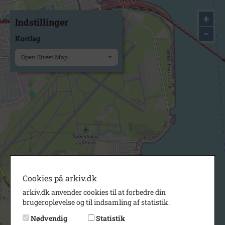
+
Indstillinger
−
Kortlag
Open Street Map
Cookies på arkiv.dk
arkiv.dk anvender cookies til at forbedre din
brugeroplevelse og til indsamling af statistik.
Nødvendig
Statistik