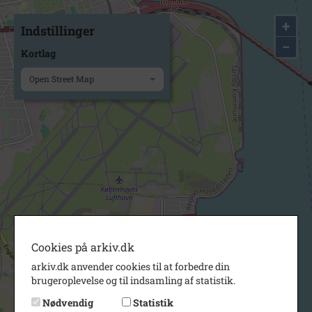
+
Indstillinger
−
Kortlag
Open Street Map
Cookies på arkiv.dk
arkiv.dk anvender cookies til at forbedre din
brugeroplevelse og til indsamling af statistik.
Nødvendig
Statistik