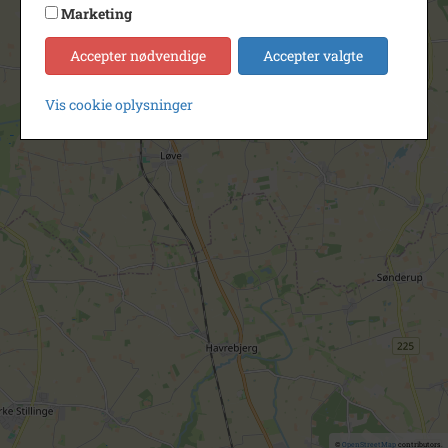
Marketing
Accepter nødvendige
Accepter valgte
Vis cookie oplysninger
©
OpenStreetMap
contributors.