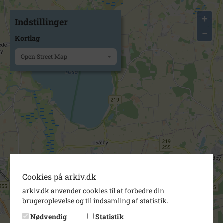
+
Indstillinger
−
Kortlag
Open Street Map
Cookies på arkiv.dk
arkiv.dk anvender cookies til at forbedre din
brugeroplevelse og til indsamling af statistik.
Nødvendig
Statistik