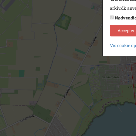
arkiv.dk anve
Nødvendi
Accepter
Vis cookie o