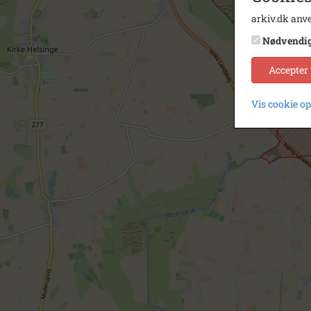
arkiv.dk anve
Nødvendi
Accepter
Vis cookie o