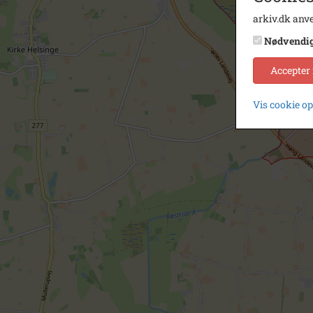
arkiv.dk anve
Nødvendi
Accepter
Vis cookie o