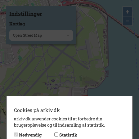
+
Indstillinger
−
Kortlag
Open Street Map
Cookies på arkiv.dk
arkiv.dk anvender cookies til at forbedre din
brugeroplevelse og til indsamling af statistik.
Nødvendig
Statistik