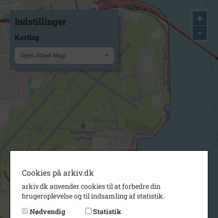
+
Indstillinger
−
Kortlag
Open Street Map
Cookies på arkiv.dk
arkiv.dk anvender cookies til at forbedre din
brugeroplevelse og til indsamling af statistik.
Nødvendig
Statistik