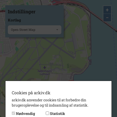
+
Indstillinger
−
Kortlag
Open Street Map
Cookies på arkiv.dk
arkiv.dk anvender cookies til at forbedre din
brugeroplevelse og til indsamling af statistik.
Nødvendig
Statistik